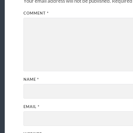
Your email address will not be published.
Required 
COMMENT
*
NAME
*
EMAIL
*