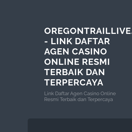
OREGONTRAILLIVE
- LINK DAFTAR
AGEN CASINO
ONLINE RESMI
TERBAIK DAN
TERPERCAYA
Link Daftar Agen Casino Online
Resmi Terbaik dan Terpercaya