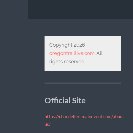
Copyright 2026
oregontraillive.com
. All
rights reserved
Official Site
https://chandeliersmainevent.com/about-
us/