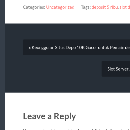
Categories:
Uncategorized
Tags:
deposit 5 ribu
,
slot 
« Keunggulan Situs Depo 10K Gacor untuk Pemain d
Slot Server
Leave a Reply