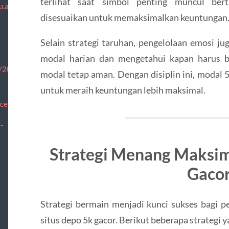
terlihat saat simbol penting muncul bert
u.aspx
disesuaikan untuk memaksimalkan keuntungan
Selain strategi taruhan, pengelolaan emosi j
modal harian dan mengetahui kapan harus 
m/2023-
modal tetap aman. Dengan disiplin ini, modal 
untuk meraih keuntungan lebih maksimal.
ces.html
-
Strategi Menang Maksima
Gaco
Strategi bermain menjadi kunci sukses bagi p
situs depo 5k gacor. Berikut beberapa strategi y