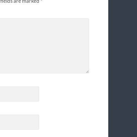
fields are marked
*