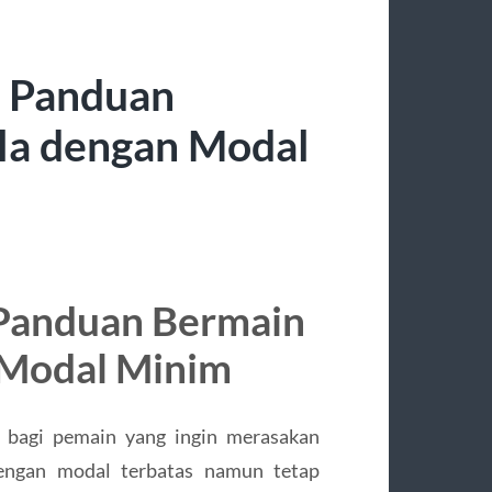
: Panduan
la dengan Modal
 Panduan Bermain
 Modal Minim
r bagi pemain yang ingin merasakan
dengan modal terbatas namun tetap